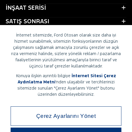
İNŞAAT SERİSİ
SATIŞ SONRASI
CONNECTRUCK
İnternet sitemizde, Ford Otosan olarak size daha iyi
hizmet sunabilmek, sitemizin fonksiyonlarının düzgün
HİZMETLER
çalışmasını sağlamak amacıyla zorunlu çerezler ve açık
rıza vermeniz halinde, sizlere yönelik reklam / pazarlama
faaliyetlerinin yürütülmesi amaçlarıyla birinci taraf ve
KAMU & ÜST YAPI
üçüncü taraf çerezler kullanılmaktadır.
HAKKIMIZDA
Konuya ilişkin ayrıntılı bilgiye
İnternet Sitesi Çerez
Aydınlatma Metni
'
nden ulaşabilir ve tercihlerinizi
İLETİŞİM
sitemizde sunulan "Çerez Ayarlarını Yönet" butonu
üzerinden düzenleyebilirsiniz.
Çerez Ayarlarını Yönet