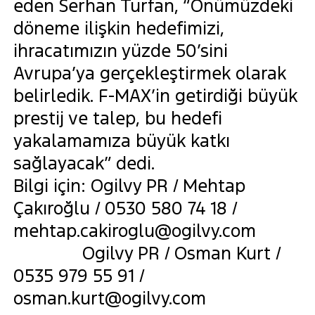
eden Serhan Turfan, “Önümüzdeki
döneme ilişkin hedefimizi,
ihracatımızın yüzde 50’sini
Avrupa’ya gerçekleştirmek olarak
belirledik. F-MAX’in getirdiği büyük
prestij ve talep, bu hedefi
yakalamamıza büyük katkı
sağlayacak” dedi.
Bilgi için: Ogilvy PR / Mehtap
Çakıroğlu / 0530 580 74 18 /
mehtap.cakiroglu@ogilvy.com
Ogilvy PR / Osman Kurt /
0535 979 55 91 /
osman.kurt@ogilvy.com