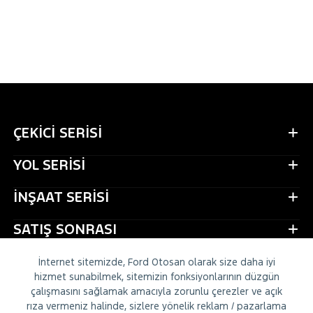
ÇEKİCİ SERİSİ
YOL SERİSİ
İNŞAAT SERİSİ
SATIŞ SONRASI
CONNECTRUCK
İnternet sitemizde, Ford Otosan olarak size daha iyi
hizmet sunabilmek, sitemizin fonksiyonlarının düzgün
HİZMETLER
çalışmasını sağlamak amacıyla zorunlu çerezler ve açık
rıza vermeniz halinde, sizlere yönelik reklam / pazarlama