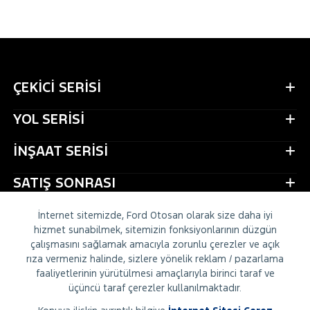
ÇEKİCİ SERİSİ
YOL SERİSİ
İNŞAAT SERİSİ
SATIŞ SONRASI
CONNECTRUCK
İnternet sitemizde, Ford Otosan olarak size daha iyi
hizmet sunabilmek, sitemizin fonksiyonlarının düzgün
HİZMETLER
çalışmasını sağlamak amacıyla zorunlu çerezler ve açık
rıza vermeniz halinde, sizlere yönelik reklam / pazarlama
faaliyetlerinin yürütülmesi amaçlarıyla birinci taraf ve
KAMU & ÜST YAPI
üçüncü taraf çerezler kullanılmaktadır.