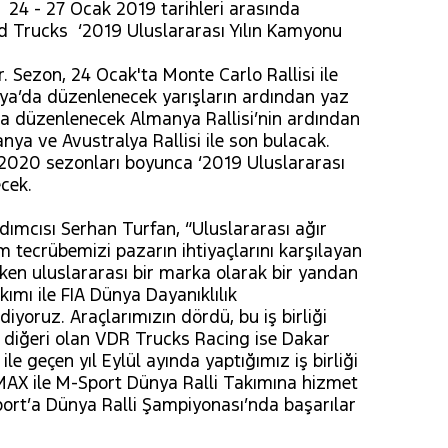
 24 - 27 Ocak 2019 tarihleri arasında
rd Trucks ‘2019 Uluslararası Yılın Kamyonu
. Sezon, 24 Ocak'ta Monte Carlo Rallisi ile
talya’da düzenlenecek yarışların ardından yaz
ta düzenlenecek Almanya Rallisi’nin ardından
nya ve Avustralya Rallisi ile son bulacak.
e 2020 sezonları boyunca ‘2019 Uluslararası
ecek.
ımcısı Serhan Turfan, “Uluslararası ağır
m tecrübemizi pazarın ihtiyaçlarını karşılayan
rken uluslararası bir marka olarak bir yandan
ımı ile FIA Dünya Dayanıklılık
oruz. Araçlarımızın dördü, bu iş birliği
r diğeri olan VDR Trucks Racing ise Dakar
e geçen yıl Eylül ayında yaptığımız iş birliği
F-MAX ile M-Sport Dünya Ralli Takımına hizmet
port’a Dünya Ralli Şampiyonası’nda başarılar