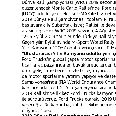
Dünya Ralli Şampiyonası (WRC) 2019 sezonunun
düzenlenecek Monte Carlo Rallisi’nde, Ford r
(ITOY)’ ödüllü yeni çekicisi F-MAX ile hizmet v
2019 Dünya Ralli Şampiyonası, toplam 14 ralli
başlayarak 14 Şubat'taki İsveç Rallisi ile dev
arasına girecek WRC 2019 sezonu, 4 Ağustos't
12-15 Eylül 2019 tarihlerinde Türkiye Rallisi 
Geçen yılın Eylül ayında M-Sport World Rally 
Yılın Kamyonu (ITOY)’ ödüllü yeni çekicisi F-M
“Uluslararası Yılın Kamyonu ödüllü yeni 
Ford Trucks’ın global çapta motor sporlarına
ticari araç pazarında en büyük üreticilerden 
ürün geliştirme becerimizle birleştiriyoruz.
da motor sporlarına yatırım yapıyor ve destek
Şampiyonası'nda (FIA World Endurance Champio
kapsamında Ford GT’nin Şampiyona sırasında n
2019 Rallisi’nde ilk kez Ford Trucks kamyonlar
ile sürdürüyoruz. Ford Trucks olarak, ‘2019 
vereceğiz. Bu kadar başarılı bir ekibe hizme
diliyoruz.” dedi.