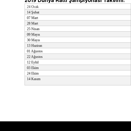
2019 Dünya Ralli Şampiyonası Takvimi:
24 Ocak
14 Şubat
07 Mart
28 Mart
25 Nisan
09 Mayıs
30 Mayıs
13 Haziran
01 Ağustos
22 Ağustos
12 Eylül
03 Ekim
24 Ekim
14 Kasım