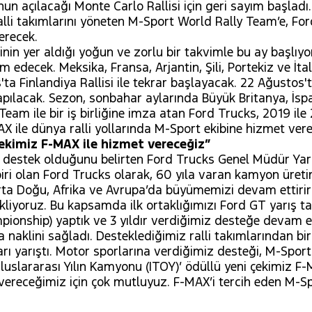
 açılacağı Monte Carlo Rallisi için geri sayım başladı.
alli takımlarını yöneten M-Sport World Rally Team’e, Fo
erecek.
nin yer aldığı yoğun ve zorlu bir takvimle bu ay başlıyor
am edecek. Meksika, Fransa, Arjantin, Şili, Portekiz ve İ
a Finlandiya Rallisi ile tekrar başlayacak. 22 Ağustos'
yapılacak. Sezon, sonbahar aylarında Büyük Britanya, İspa
Team ile bir iş birliğine imza atan Ford Trucks, 2019 il
AX ile dünya ralli yollarında M-Sport ekibine hizmet ver
çekimiz F-MAX ile hizmet vereceğiz”
 destek olduğunu belirten Ford Trucks Genel Müdür Yard
biri olan Ford Trucks olarak, 60 yıla varan kamyon üreti
 Orta Doğu, Afrika ve Avrupa’da büyümemizi devam ettiri
liyoruz. Bu kapsamda ilk ortaklığımızı Ford GT yarış tak
nship) yaptık ve 3 yıldır verdiğimiz desteğe devam ediy
aklini sağladı. Desteklediğimiz ralli takımlarından bi
ı yarıştı. Motor sporlarına verdiğimiz desteği, M-Sport il
Uluslararası Yılın Kamyonu (ITOY)’ ödüllü yeni çekimiz 
t vereceğimiz için çok mutluyuz. F-MAX’i tercih eden M-S