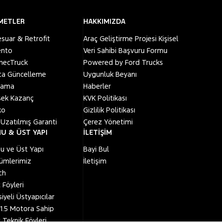
METLER
HAKKIMIZDA
suar & Retrofit
Araç Geliştirme Projesi Kişisel
ento
Veri Sahibi Başvuru Formu
necTruck
Powered by Ford Trucks
ita Güncelleme
Uygunluk Beyanı
alama
Haberler
sek Kazanç
KVK Politikası
ko
Gizlilik Politikası
l Uzatılmış Garanti
Çerez Yönetimi
U & ÜST YAPI
İLETİŞİM
u ve Üst Yapı
Bayi Bul
ümlerimiz
İletişim
ch
 Föyleri
iyeli Üstyapıcılar
1.5 Motora Sahip
 Teknik Föyleri