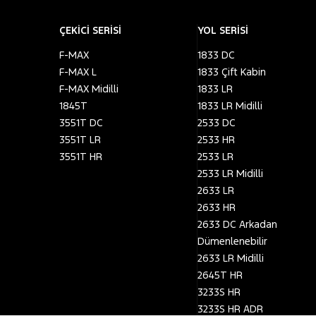
ÇEKİCİ SERİSİ
YOL SERİSİ
F-MAX
1833 DC
F-MAX L
1833 Çift Kabin
F-MAX Midilli
1833 LR
1845T
1833 LR Midilli
3551T DC
2533 DC
3551T LR
2533 HR
3551T HR
2533 LR
2533 LR Midilli
2633 LR
2633 HR
2633 DC Arkadan
Dümenlenebilir
2633 LR Midilli
2645T HR
3233S HR
3233S HR ADR