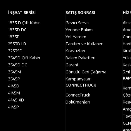
İNŞAAT SERİSİ
SATIŞ SONRASI
HİZ
1833 D Çift Kabin
Gezici Servis
Akse
1833D DC
Yerinde Bakım
Arv
1833P
Yol Yardım
Con
2533D LR
Tanıtım ve Kullanım
Har
3233SD
Kılavuzları
Kir
3545D Çift Kabin
Bakım Paketleri
Yük
3545D DC
Garanti
Kas
3545M
Gönüllü Geri Çağırma
3.Yı
KAM
3545P
Kampanyaları
CONNECTRUCK
4145D
Kam
4145M
ConnecTruck
Çöz
4445 XD
Dokümanları
Rea
4145P
Araç
Tavs
GEN
Araç