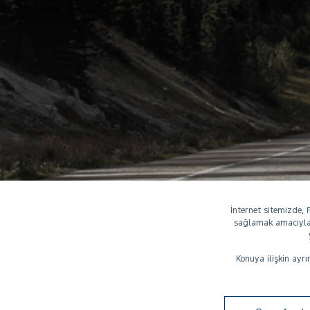
İnternet sitemizde,
sağlamak amacıyla z
Konuya ilişkin ayrı