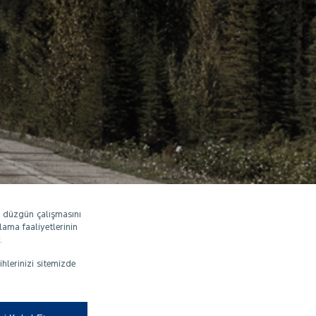
n düzgün çalışmasını
lama faaliyetlerinin
.
ihlerinizi sitemizde